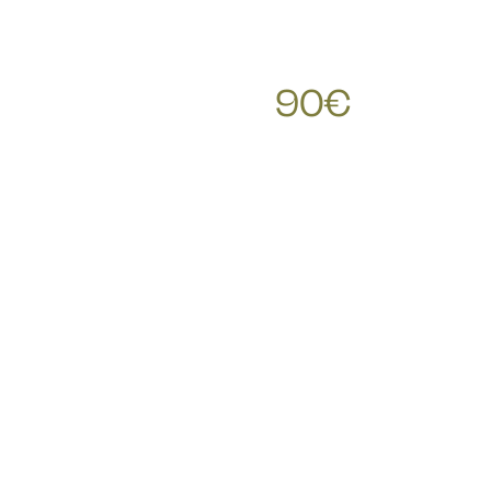
90
€
RICHIESTE