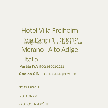
Hotel Villa Freiheim
| Via Parini 1 | 39012
info@freiheim.it
| +39 0473 237342
Merano | Alto Adige
| Italia
Partita IVA
IT02369710211
Codice CIN:
IT021051A1QBFYQKJG
NOTE LEGALI
INSTAGRAM
PASTICCERIA PÖHL